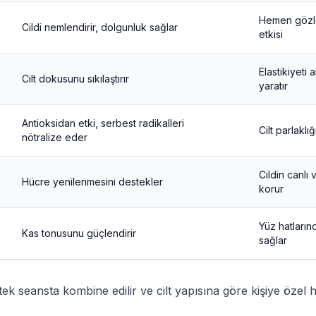
Hemen gözle
Cildi nemlendirir, dolgunluk sağlar
etkisi
Elastikiyeti ar
Cilt dokusunu sıkılaştırır
yaratır
Antioksidan etki, serbest radikalleri
Cilt parlaklığı
nötralize eder
Cildin canl
Hücre yenilenmesini destekler
korur
Yüz hatların
Kas tonusunu güçlendirir
sağlar
 tek seansta kombine edilir ve cilt yapısına göre kişiye özel h