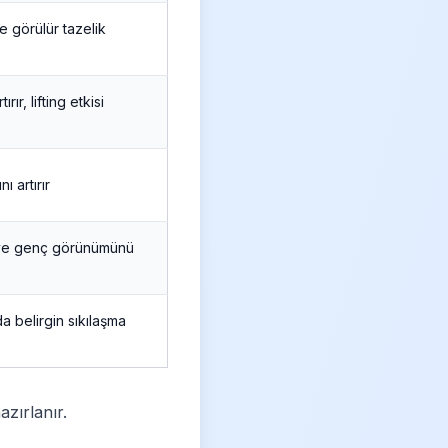
 görülür tazelik
tırır, lifting etkisi
nı artırır
ı ve genç görünümünü
da belirgin sıkılaşma
azırlanır.