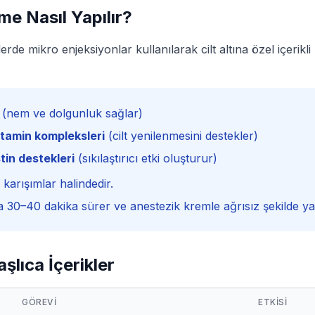
me Nasıl Yapılır?
klerde mikro enjeksiyonlar kullanılarak cilt altına özel içerikl
(nem ve dolgunluk sağlar)
itamin kompleksleri
(cilt yenilenmesini destekler)
tin destekleri
(sıkılaştırıcı etki oluşturur)
 karışımlar halindedir.
30–40 dakika sürer ve anestezik kremle ağrısız şekilde yap
aşlıca İçerikler
GÖREVI
ETKISI