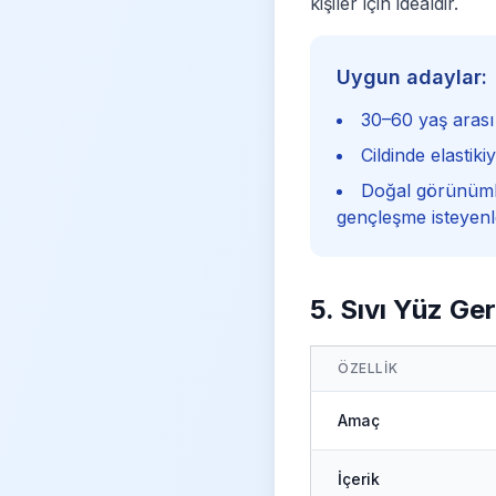
kişiler için idealdir.
Uygun adaylar:
30–60 yaş arası 
Cildinde elastik
Doğal görünümlü
gençleşme isteyenl
5. Sıvı Yüz Ge
ÖZELLIK
Amaç
İçerik