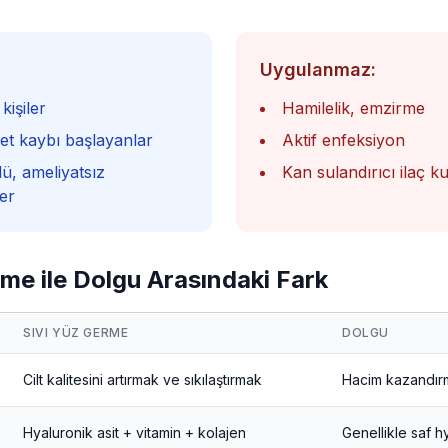
Uygulanmaz:
kişiler
Hamilelik, emzirme
iyet kaybı başlayanlar
Aktif enfeksiyon
, ameliyatsız
Kan sulandırıcı ilaç ku
er
rme ile Dolgu Arasındaki Fark
SIVI YÜZ GERME
DOLGU
Cilt kalitesini artırmak ve sıkılaştırmak
Hacim kazandır
Hyaluronik asit + vitamin + kolajen
Genellikle saf hy