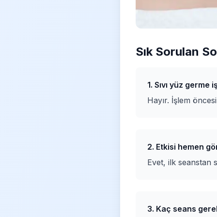
Sık Sorulan So
1. Sıvı yüz germe iş
Hayır. İşlem önces
2. Etkisi hemen gö
Evet, ilk seanstan s
3. Kaç seans gere