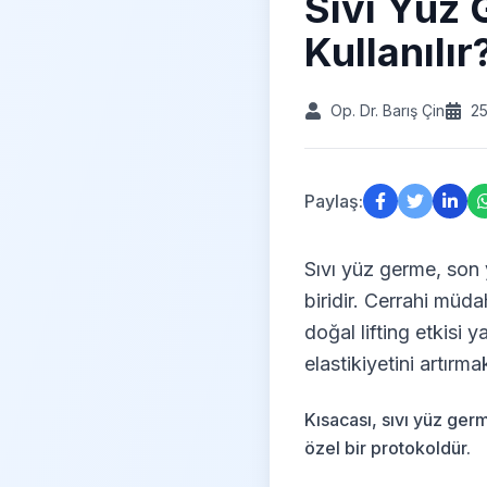
Sıvı Yüz 
Kullanılır
Op. Dr. Barış Çin
2
Paylaş:
Sıvı yüz germe, son 
biridir. Cerrahi müda
doğal lifting etkisi
elastikiyetini artırm
Kısacası, sıvı yüz ger
özel bir protokoldür.