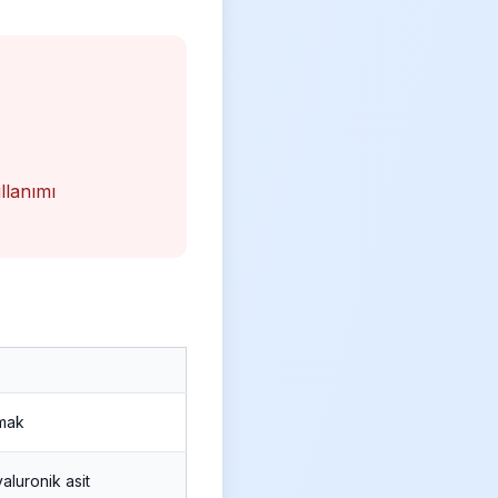
llanımı
mak
aluronik asit