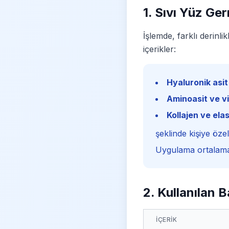
1. Sıvı Yüz Ger
İşlemde, farklı derinli
içerikler:
Hyaluronik asit
Aminoasit ve v
Kollajen ve elas
şeklinde kişiye özel
Uygulama ortalama 
2. Kullanılan B
İÇERIK