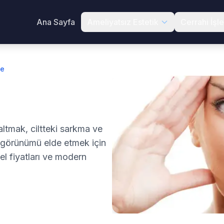
Ana Sayfa
Ameliyatsız Estetik
Cerrahi İşl
me
altmak, ciltteki sarkma ve
z görünümü elde etmek için
el fiyatları ve modern