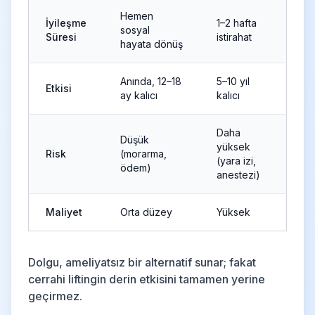
Hemen
İyileşme
1–2 hafta
sosyal
Süresi
istirahat
hayata dönüş
Anında, 12–18
5–10 yıl
Etkisi
ay kalıcı
kalıcı
Daha
Düşük
yüksek
Risk
(morarma,
(yara izi,
ödem)
anestezi)
Maliyet
Orta düzey
Yüksek
Dolgu, ameliyatsız bir alternatif sunar; fakat
cerrahi liftingin derin etkisini tamamen yerine
geçirmez.