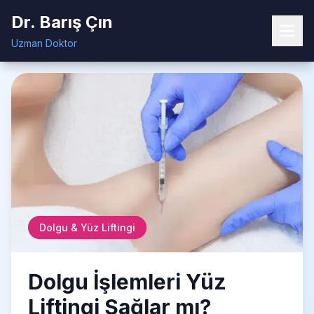
Dr. Barış Çın
Dr. Barış Çın
Ana
Dolgu İşlemleri Yüz Liftingi Sağlar
Blog
Uzman Doktor
Uzman Doktor
Sayfa
mı?
Dolgu & Yüz Liftingi
Dolgu İşlemleri Yüz
Liftingi Sağlar mı?