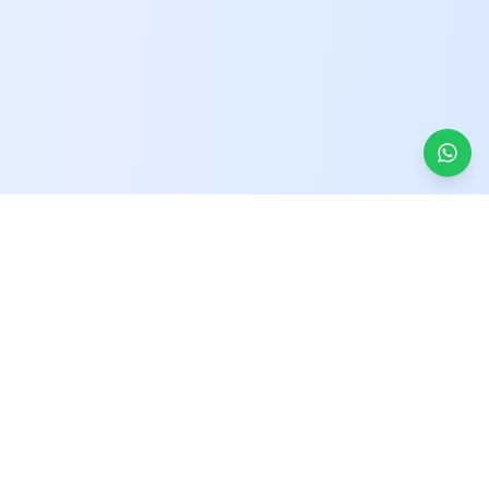
İletişim
Koşuyolu, Mehmet Akfan Sokağı No:19, 34718
Kadıköy/İstanbul
+90 543 899 95 86
drbariscin86@gmail.com
Çalışma Saatleri