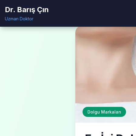
Dr. Barış Çın
Dr. Barış Çın
Ana Sayfa
Blog
En
Uzman Doktor
Uzman Doktor
Dolgu Markaları