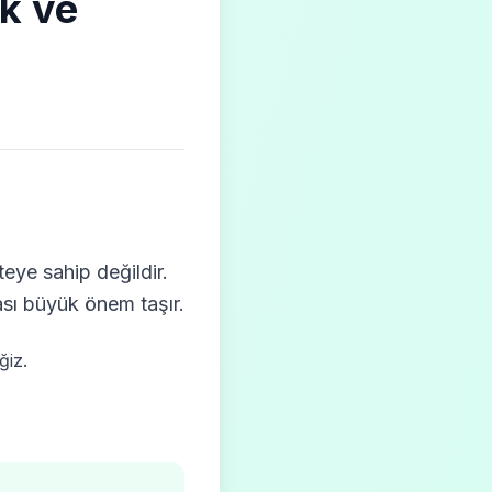
ik ve
teye sahip değildir.
ası büyük önem taşır.
ğiz.