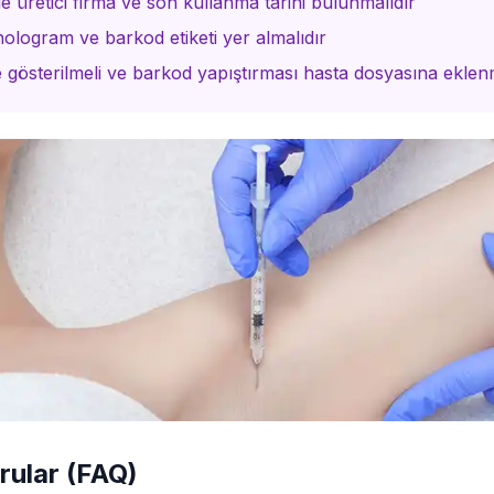
 üretici firma ve son kullanma tarihi bulunmalıdır
ologram ve barkod etiketi yer almalıdır
 gösterilmeli ve barkod yapıştırması hasta dosyasına eklenm
rular (FAQ)