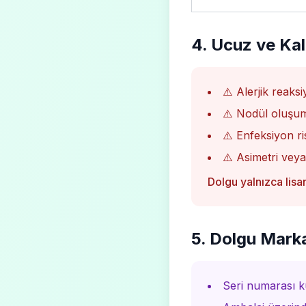
4. Ucuz ve Kali
⚠️ Alerjik reaks
⚠️ Nodül oluşu
⚠️ Enfeksiyon ri
⚠️ Asimetri vey
Dolgu yalnızca lisa
5. Dolgu Marka
Seri numarası k