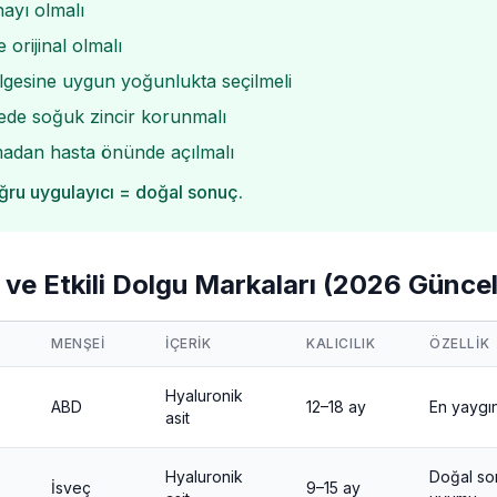
ayı olmalı
 orijinal olmalı
gesine uygun yoğunlukta seçilmeli
e soğuk zincir korunmalı
adan hasta önünde açılmalı
ğru uygulayıcı = doğal sonuç.
r ve Etkili Dolgu Markaları (2026 Güncel
MENŞEI
İÇERIK
KALICILIK
ÖZELLIK
Hyaluronik
ABD
12–18 ay
En yaygın
asit
Hyaluronik
Doğal so
İsveç
9–15 ay