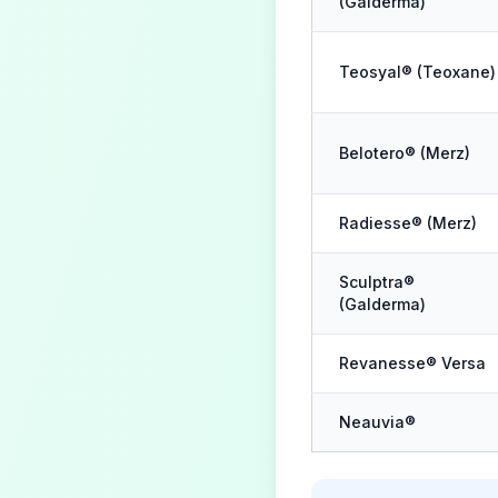
(Galderma)
Teosyal® (Teoxane)
Belotero® (Merz)
Radiesse® (Merz)
Sculptra®
(Galderma)
Revanesse® Versa
Neauvia®