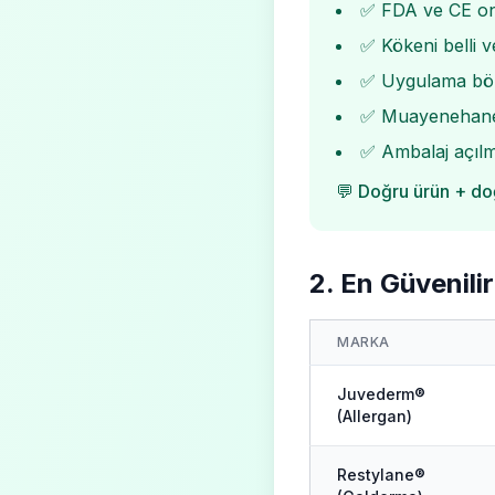
✅ FDA ve CE on
✅ Kökeni belli ve
✅ Uygulama böl
✅ Muayenehaned
✅ Ambalaj açılm
💬 Doğru ürün + do
2. En Güvenili
MARKA
Juvederm®
(Allergan)
Restylane®