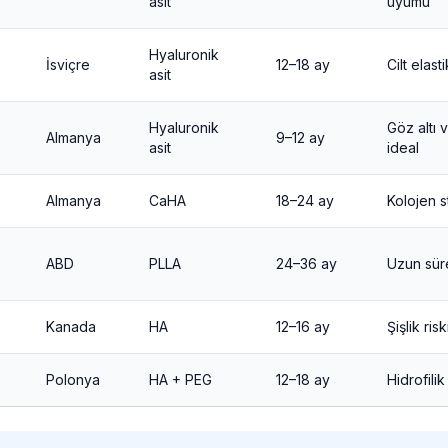
asit
uyumu
Hyaluronik
İsviçre
12–18 ay
Cilt elasti
asit
Hyaluronik
Göz altı v
Almanya
9–12 ay
asit
ideal
Almanya
CaHA
18–24 ay
Kolojen s
ABD
PLLA
24–36 ay
Uzun süre
Kanada
HA
12–16 ay
Şişlik ris
Polonya
HA + PEG
12–18 ay
Hidrofilik