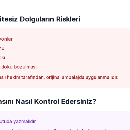
tesiz Dolguların Riskleri
iyonlar
mu
ski
a doku bozulması
nslı hekim tarafından, orijinal ambalajda uygulanmalıdır.
sını Nasıl Kontrol Edersiniz?
utuda yazmalıdır