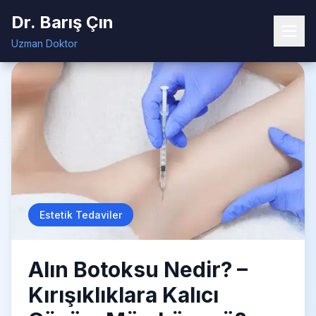
Dr. Barış Çın
Dr. Barış Çın
Ana Sayfa
Blog
Alın Botoksu Nedir?
Uzman Doktor
Uzman Doktor
Estetik Tedaviler
Alın Botoksu Nedir? –
Kırışıklıklara Kalıcı