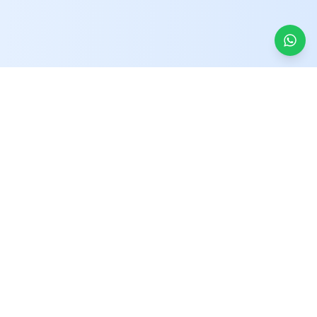
İletişim
Koşuyolu, Mehmet Akfan Sokağı No:19, 34718
Kadıköy/İstanbul
+90 543 899 95 86
drbariscin86@gmail.com
Çalışma Saatleri
Pazartesi - Cuma
: 09:00 - 18:00
Cumartesi
: 09:00 - 18:00