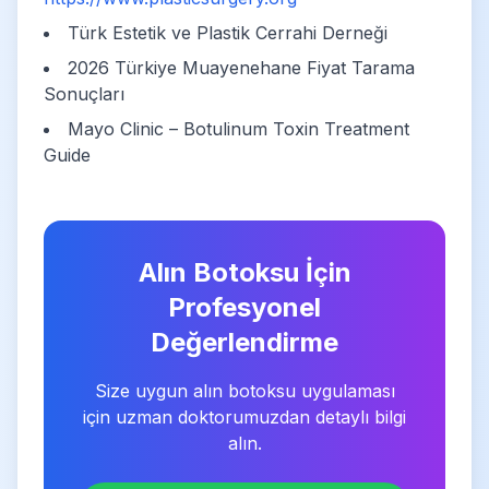
Türk Estetik ve Plastik Cerrahi Derneği
2026 Türkiye Muayenehane Fiyat Tarama
Sonuçları
Mayo Clinic – Botulinum Toxin Treatment
Guide
Alın Botoksu İçin
Profesyonel
Değerlendirme
Size uygun alın botoksu uygulaması
için uzman doktorumuzdan detaylı bilgi
alın.