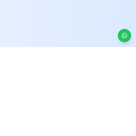
Kontakt
Koşuyolu, Mehmet Akfan Sokağı No:19, 34718
Kadıköy/İstanbul
+90 543 899 95 86
drbariscin86@gmail.com
Öffnungszeiten
Montag - Freitag
: 09:00 - 18:00